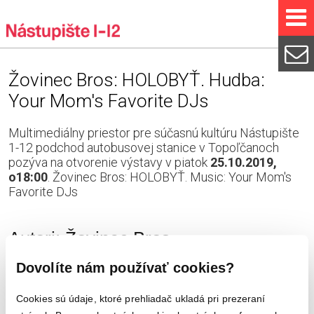
Žovinec Bros: HOLOBYŤ. Hudba:
Your Mom's Favorite DJs
Multimediálny priestor pre súčasnú kultúru Nástupište
1-12 podchod autobusovej stanice v Topoľčanoch
pozýva na otvorenie výstavy v piatok
25.10.2019,
o18:00
. Žovinec Bros: HOLOBYŤ. Music: Your Mom's
Favorite DJs
Autori: Žovinec Bros
Jozef Žovinec (1981) a Martin Žovinec (1982) sú dvaja bratia.
Dovolíte nám používať cookies?
Absolvovali štúdium na Škole úžitkového výtvarníctva v Kremnici,
na Vyššej odbornej škole filmovej Bonton v Zlíne a na Univerzite
Tomáša Bati v Zlíne (Fakulta multimediálnej komunikácie).
Cookies sú údaje, ktoré prehliadač ukladá pri prezeraní
Magisterský titul získal Jozef na Akadémií umení v Banskej